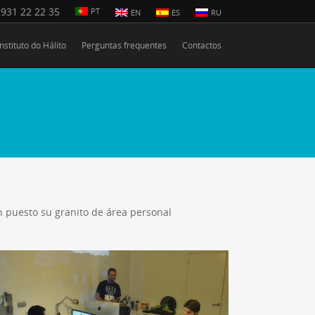
931 22 22 35
PT
EN
ES
RU
Instituto do Hálito
Perguntas frequentes
Contactos
n puesto su granito de área personal