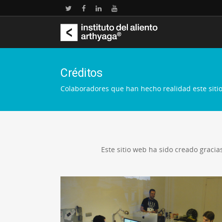
Créditos
Colaboradores que han hecho realidad este siti
Este sitio web ha sido creado graci